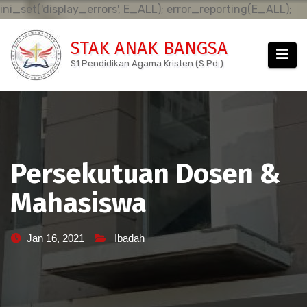
Sk
ini_set('display_errors', E_ALL); error_reporting(E_ALL);
to
STAK ANAK BANGSA
co
S1 Pendidikan Agama Kristen (S.Pd.)
Persekutuan Dosen &
Mahasiswa
Jan 16, 2021
Ibadah