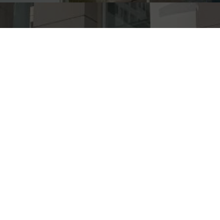
IBADAH PERSEKUTUAN
MAHASISWA DAN DOSEN
Untuk membangun dan meningkatkan
komunikasi antara Dosen dan mahasiswa
STAK ANAK BANGSA mengadakan program
ibadah persekutuan yang diadakan setiap hari