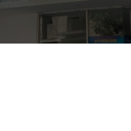
Secara legalitas, Sekolah Tinggi Agama Kristen Anak
Bangsa (STAK AB) berdiri pada tanggal 10 Juli 2009,
dengan SK Pendirian yang ditandatangani oleh Ketua
Yayasan Bukit Zion. No.15/SK/YBZ/VII/09. Sedangkan