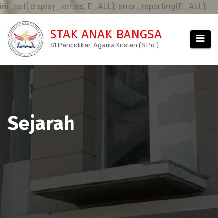
Sk
ini_set('display_errors', E_ALL); error_reporting(E_ALL);
to
STAK ANAK BANGSA
co
S1 Pendidikan Agama Kristen (S.Pd.)
Sejarah