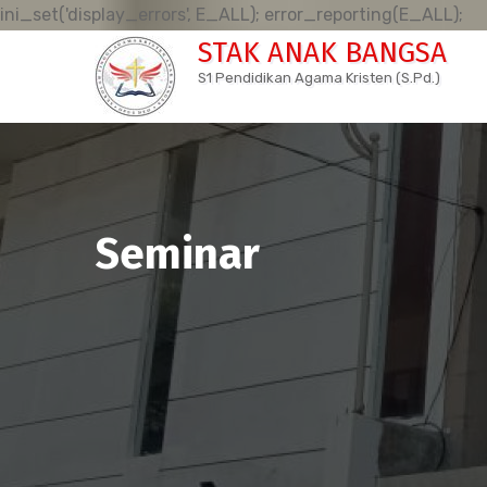
Sk
ini_set('display_errors', E_ALL); error_reporting(E_ALL);
to
STAK ANAK BANGSA
co
S1 Pendidikan Agama Kristen (S.Pd.)
Seminar