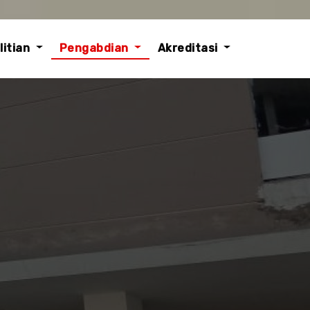
litian
Pengabdian
Akreditasi