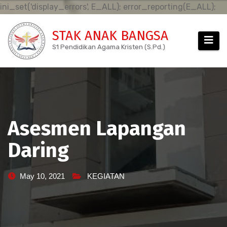
Sk
ini_set('display_errors', E_ALL); error_reporting(E_ALL);
to
STAK ANAK BANGSA
co
S1 Pendidikan Agama Kristen (S.Pd.)
Asesmen Lapangan
Daring
May 10, 2021
KEGIATAN