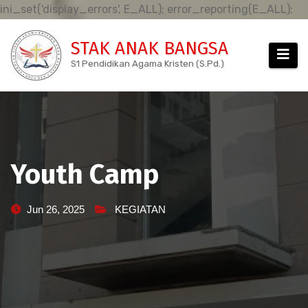
Sk
ini_set('display_errors', E_ALL); error_reporting(E_ALL);
to
STAK ANAK BANGSA
co
S1 Pendidikan Agama Kristen (S.Pd.)
Youth Camp
Jun 26, 2025
KEGIATAN